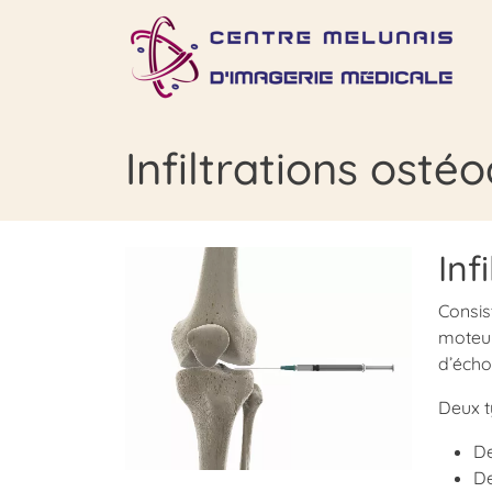
Infiltrations ostéo
Inf
Consis
moteur
d’écho
Deux t
De
De