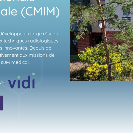
ale (CMIM)
 développe un large réseau
Previous
ux techniques radiologiques
us innovantes. Depuis de
tivement aux missions de
suivi médical.
idi