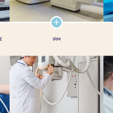
E
IRM