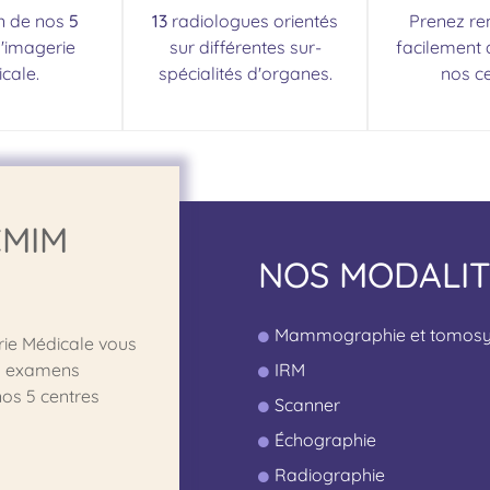
un de nos
5
13
radiologues orientés
Prenez re
d'imagerie
sur différentes sur-
facilement 
cale.
spécialités d'organes.
nos ce
CMIM
NOS MODALIT
Mammographie et tomosy
rie Médicale vous
ts examens
IRM
nos 5 centres
Scanner
Échographie
Radiographie